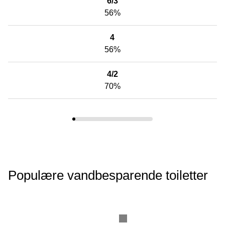
6/3
56%
4
56%
4/2
70%
Populære vandbesparende toiletter